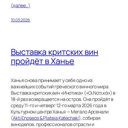
(далее…)
10.03.2026
Выставка критских вин
пройдёт в Ханье
Ханья снова принимает у себя одно из
важнейших событий греческого винного мира.
Выставка критских вин «Инотика» («ΟιΝοτικά») в
18-й раз возвращается на остров. Она пройдёт в
среду 11-го и четверг 12-го марта 2026 года в
Культурном центре Ханья — Мегало Арсенали
(
Akti Enoseos & Plateia Katechaki
), собирая
виноделов, профессионалов отрасли и