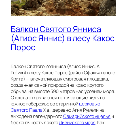
Балкон Святого Янниса
(Агиос Яннис) в лесу Какос
Порос
Балкон Святого Иоанниса (Агиос Яннис, Άι
Γιάννη) в лесу Какос Порос (район Сфакья на юге
Крита) — впечатляющая смотровая площадка,
созданная самой природой на краю крутого
обрыва, на высоте 590 метров над уровнем моря.
Отсюда открываются потрясающие виды на
южное побережье со старинной
церковью
Святого Павла
Х в., деревню Агия Румели на
выходе из легендарного
Самарийского ущелья
и
бесконечность яркого
Ливийского моря
. Как