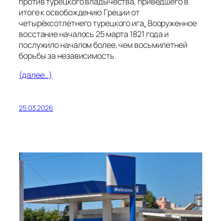
против турецкого владычества, приведшего в
итоге к освобождению Греции от
четырёхсотлетнего турецкого ига
.
Вооруженное
восстание началось 25 марта 1821 года и
послужило началом более, чем восьмилетней
борьбы за независимость.
(далее…)
25.03.2026