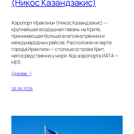
(Никос Казандзакис)
Аэропорт Ираклион (Никос Казандзакис) —
крупнейшая воздушная гавань на Крите,
принимающая больше всего внутренних и
международных рейсов. Расположен в черте
города Ираклион — столице острова Крит,
непосредственно у моря. Код аэропорта ИАТА —
HER.
(далее…)
26.06.2026