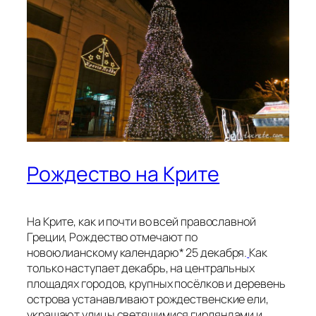
Рождество на Крите
На Крите, как и почти во всей православной
Греции, Рождество отмечают по
новоюлианскому календарю* 25 декабря.
Как
только наступает декабрь, на центральных
площадях городов, крупных посёлков и деревень
острова устанавливают рождественские ели,
украшают улицы светящимися гирляндами и