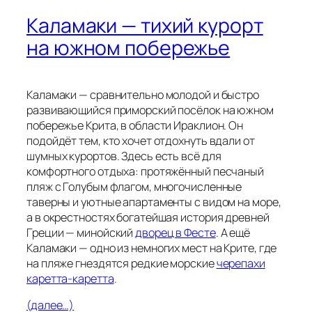
Каламаки — тихий курорт
на южном побережье
Каламаки — сравнительно молодой и быстро
развивающийся приморский посёлок на южном
побережье Крита, в области Ираклион. Он
подойдёт тем, кто хочет отдохнуть вдали от
шумных курортов. Здесь есть всё для
комфортного отдыха: протяжённый песчаный
пляж с Голубым флагом, многочисленные
таверны и уютные апартаменты с видом на море,
а в окрестностях богатейшая история древней
Греции — минойский
дворец в Фесте
. А ещё
Каламаки — одно из немногих мест на Крите, где
на пляже гнездятся редкие морские
черепахи
каретта-каретта
.
(далее…)