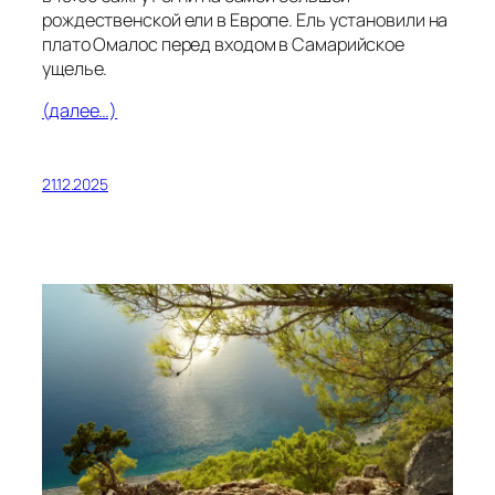
рождественской ели в Европе. Ель установили на
плато Омалос перед входом в Самарийское
ущелье.
(далее…)
21.12.2025